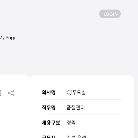
LOGIN
My Page
회사명
CJ푸드빌
직무명
품질관리
채용구분
경력
근무지
충북 음성