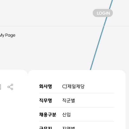
LOGIN
My Page
회사명
CJ제일제당
직무명
직군별
채용구분
신입
근무지
지역별